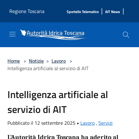
Salta al contenuto principale
|
|
Regione Toscana
Sportello Telematico
AIT News
Home
>
Notizie
>
Lavoro
>
Intelligenza artificiale al servizio di AIT
Intelligenza artificiale al
servizio di AIT
Pubblicato il 12 settembre 2025 •
Lavoro
,
Servizi
L’Autorità Idrica Toscana ha aderito al