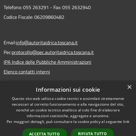
Telefono:
055 263291 -
Fax:
055 2632940
Codice Fiscale: 06209860482
Email:
info@autoritaidrica.toscana.it
Pec:
protocollo@pec.autoritaidrica.toscana.it
IPA Indice delle Pubbliche Amministrazioni
Elenco contatti interni
×
Informazioni sui cookie
Dichiarazione accessibilità
Questo sito web utilizza cookie tecnici e assimilati strettamente
necessari al corretto funzionamento e alla navigazione del sito,
nonché un cookie tecnico analitico al solo fine di elaborare
informazioni statistiche, aggregate e anonime.
RSS
Copyright © 2026 • Autorità
Per maggiori dettagli, può consultare la cookie policy al seguente
link
Accessibilità
Idrica Toscana • Powered by
Privacy
Municipium
Accesso
•
RIFIUTA TUTTO
ACCETTA TUTTO