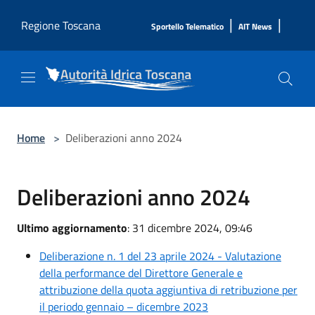
Salta al contenuto principale
|
|
Regione Toscana
Sportello Telematico
AIT News
Home
>
Deliberazioni anno 2024
Deliberazioni anno 2024
Ultimo aggiornamento
: 31 dicembre 2024, 09:46
Deliberazione n. 1 del 23 aprile 2024 - Valutazione
della performance del Direttore Generale e
attribuzione della quota aggiuntiva di retribuzione per
il periodo gennaio – dicembre 2023