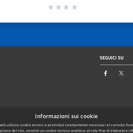
SEGUICI SU
Facebook
Twi
Email:
info@autoritaidrica.toscana.it
Informazioni sui cookie
- 50122 Firenze
Pec:
protocollo@pec.autoritaidrica.toscana.it
web utilizza cookie tecnici e assimilati strettamente necessari al corretto fu
azione del sito, nonché un cookie tecnico analitico al solo fine di elaborare i