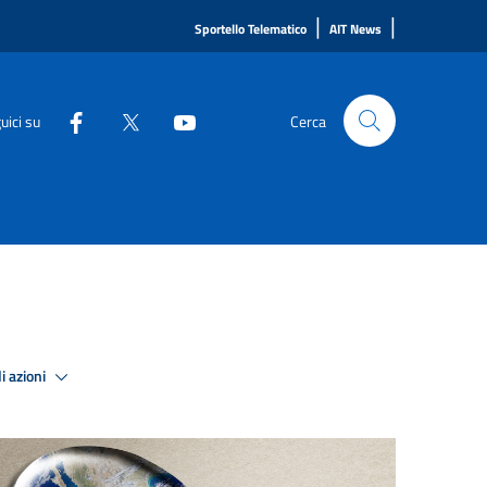
|
|
Sportello Telematico
AIT News
uici su
Cerca
i azioni