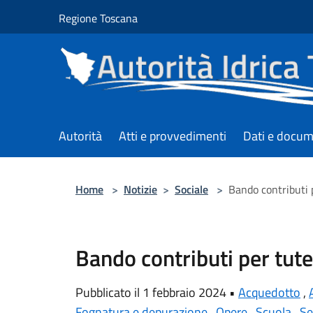
Salta al contenuto principale
Regione Toscana
Autorità
Atti e provvedimenti
Dati e docum
Home
>
Notizie
>
Sociale
>
Bando contributi 
Bando contributi per tut
Pubblicato il 1 febbraio 2024 •
Acquedotto
,
Fognatura e depurazione
,
Opere
,
Scuola
,
Se