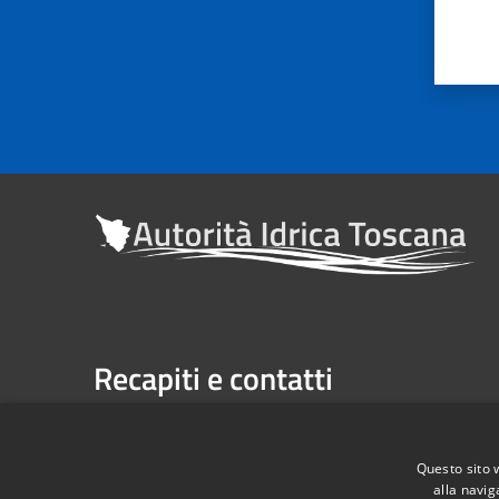
Recapiti e contatti
Sede legale: Via Verdi n. 16 (primo piano), Firenze
Casella Postale n. 1485 | U.P. Firenze, 7 Via G. Verdi 
Questo sito 
alla navig