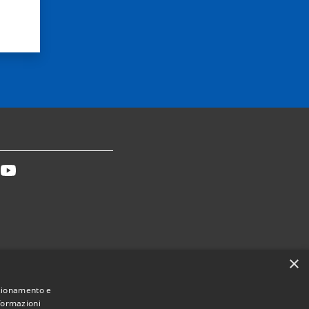
tter
Youtube
×
Dichiarazione accessibilità
nzionamento e
nformazioni