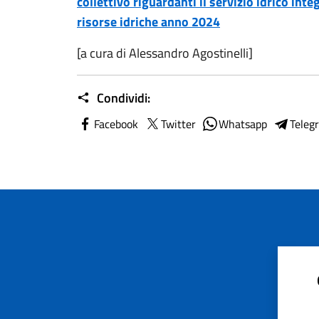
collettivo riguardanti il servizio idrico inte
risorse idriche anno 2024
[a cura di Alessandro Agostinelli]
Condividi:
Facebook
Twitter
Whatsapp
Teleg