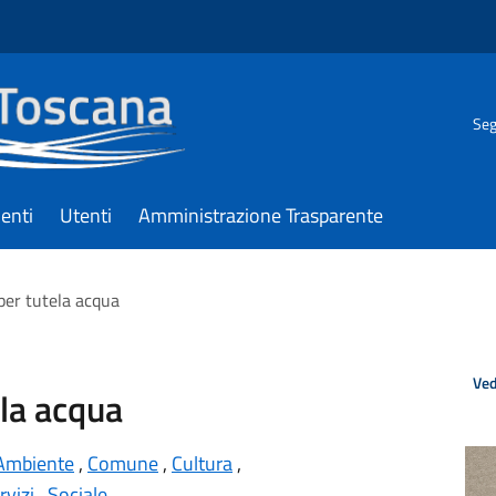
Seg
enti
Utenti
Amministrazione Trasparente
per tutela acqua
Ved
ela acqua
Ambiente
,
Comune
,
Cultura
,
rvizi
,
Sociale