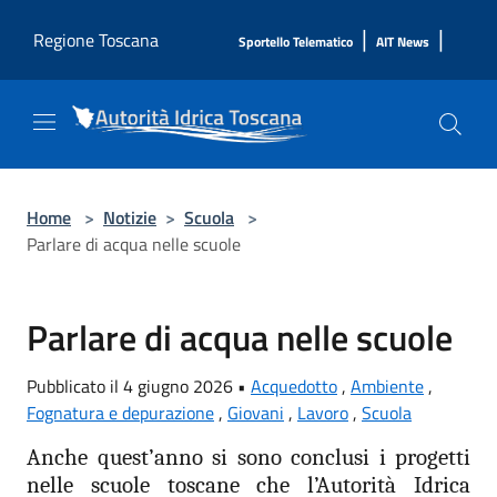
Salta al contenuto principale
|
|
Regione Toscana
Sportello Telematico
AIT News
Home
>
Notizie
>
Scuola
>
Parlare di acqua nelle scuole
Parlare di acqua nelle scuole
Pubblicato il 4 giugno 2026 •
Acquedotto
,
Ambiente
,
Fognatura e depurazione
,
Giovani
,
Lavoro
,
Scuola
Anche quest’anno si sono conclusi i progetti
nelle scuole toscane che l’Autorità Idrica