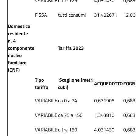
VARIABILE
oltre 125
4,031430
0,683
FISSA
tutti consumi
31,482671
12,0
Domestico
residente
n. 4
componente
Tariffa 2023
nucleo
familiare
(CNF)
Tipo
Scaglione (metri
ACQUEDOTTO
FOGN
tariffa
cubi)
VARIABILE
da 0 a 74
0,671905
0,683
VARIABILE
da 75 a 150
1,343810
0,683
VARIABILE
oltre 150
4,031430
0,683