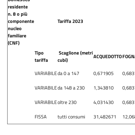
residente
n. 8 o più
componente
Tariffa 2023
nucleo
familiare
(CNF)
Tipo
Scaglione (metri
ACQUEDOTTO
FOGN
tariffa
cubi)
VARIABILE
da 0 a 147
0,671905
0,683
VARIABILE
da 148 a 230
1,343810
0,683
VARIABILE
oltre 230
4,031430
0,683
FISSA
tutti consumi
31,482671
12,0