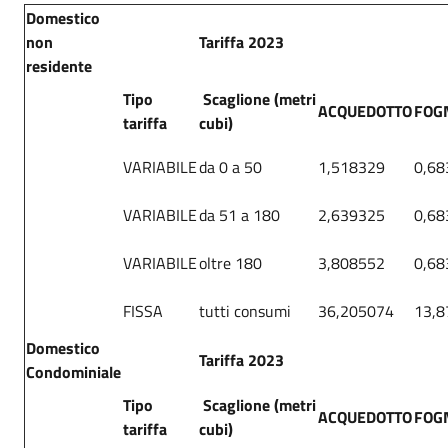
Domestico
non
Tariffa 2023
residente
Tipo
Scaglione (metri
ACQUEDOTTO
FOG
tariffa
cubi)
VARIABILE
da 0 a 50
1,518329
0,68
VARIABILE
da 51 a 180
2,639325
0,68
VARIABILE
oltre 180
3,808552
0,68
FISSA
tutti consumi
36,205074
13,8
Domestico
Tariffa 2023
Condominiale
Tipo
Scaglione (metri
ACQUEDOTTO
FOG
tariffa
cubi)