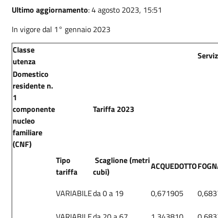
Ultimo aggiornamento
: 4 agosto 2023, 15:51
In vigore dal 1° gennaio 2023
Classe
Serviz
utenza
Domestico
residente n.
1
componente
Tariffa 2023
nucleo
familiare
(CNF)
Tipo
Scaglione (metri
ACQUEDOTTO
FOGN
tariffa
cubi)
VARIABILE
da 0 a 19
0,671905
0,683
VARIABILE
da 20 a 67
1,343810
0,683