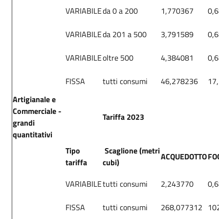
VARIABILE
da 0 a 200
1,770367
0,
VARIABILE
da 201 a 500
3,791589
0,
VARIABILE
oltre 500
4,384081
0,
FISSA
tutti consumi
46,278236
17
Artigianale e
Commerciale -
Tariffa 2023
grandi
quantitativi
Tipo
Scaglione (metri
ACQUEDOTTO
FO
tariffa
cubi)
VARIABILE
tutti consumi
2,243770
0,
FISSA
tutti consumi
268,077312
10