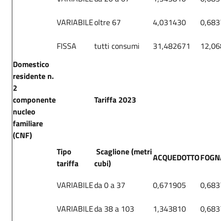
VARIABILE
oltre 67
4,031430
0,683
FISSA
tutti consumi
31,482671
12,0
Domestico
residente n.
2
componente
Tariffa 2023
nucleo
familiare
(CNF)
Tipo
Scaglione (metri
ACQUEDOTTO
FOGN
tariffa
cubi)
VARIABILE
da 0 a 37
0,671905
0,683
VARIABILE
da 38 a 103
1,343810
0,683