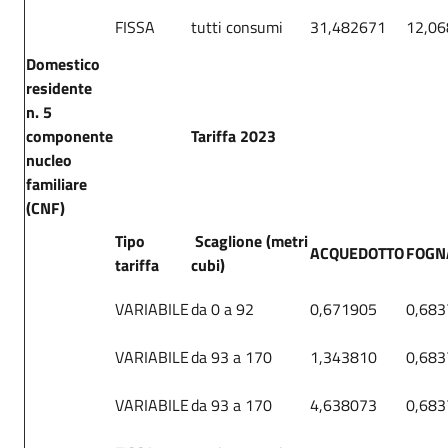
FISSA
tutti consumi
31,482671
12,0
Domestico
residente
n. 5
componente
Tariffa 2023
nucleo
familiare
(CNF)
Tipo
Scaglione (metri
ACQUEDOTTO
FOGN
tariffa
cubi)
VARIABILE
da 0 a 92
0,671905
0,683
VARIABILE
da 93 a 170
1,343810
0,683
VARIABILE
da 93 a 170
4,638073
0,683