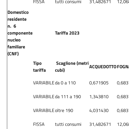
FISSA
tutti consumi
31,482671
12,0
Domestico
residente
n. 6
componente
Tariffa 2023
nucleo
familiare
(CNF)
Tipo
Scaglione (metri
ACQUEDOTTO
FOGN
tariffa
cubi)
VARIABILE
da 0 a 110
0,671905
0,683
VARIABILE
da 111 a 190
1,343810
0,683
VARIABILE
oltre 190
4,031430
0,683
FISSA
tutti consumi
31,482671
12,0