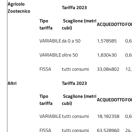
Agricolo
Tariffa 2023
Zootecnico
Tipo
Scaglione (metri
ACQUEDOTTO
FO
tariffa
cubi)
VARIABILE
da 0 a 50
1,578585
0,
VARIABILE
oltre 50
1,830430
0,
FISSA
tutti consumi
33,084802
12
Altri
Tariffa 2023
Tipo
Scaglione (metri
ACQUEDOTTO
FO
tariffa
cubi)
VARIABILE
tutti consumi
18,182358
0,
FISSA
tutti consumi
63,528960
24