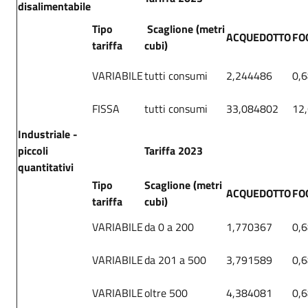
disalimentabile
Tipo
Scaglione (metri
ACQUEDOTTO
FO
tariffa
cubi)
VARIABILE
tutti consumi
2,244486
0,
FISSA
tutti consumi
33,084802
12
Industriale -
piccoli
Tariffa 2023
quantitativi
Tipo
Scaglione (metri
ACQUEDOTTO
FO
tariffa
cubi)
VARIABILE
da 0 a 200
1,770367
0,
VARIABILE
da 201 a 500
3,791589
0,
VARIABILE
oltre 500
4,384081
0,