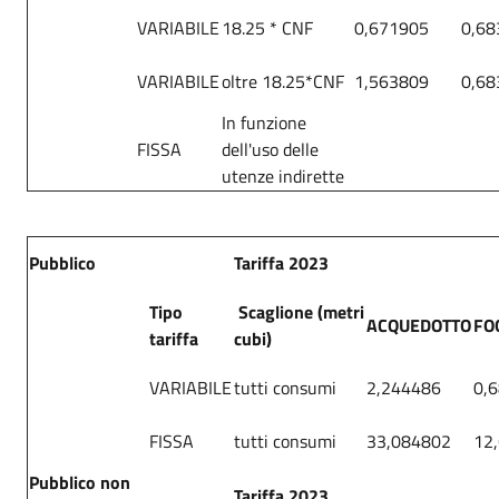
VARIABILE
18.25 * CNF
0,671905
0,68
VARIABILE
oltre 18.25*CNF
1,563809
0,68
In funzione
FISSA
dell'uso delle
utenze indirette
Pubblico
Tariffa 2023
Tipo
Scaglione (metri
ACQUEDOTTO
FO
tariffa
cubi)
VARIABILE
tutti consumi
2,244486
0,
FISSA
tutti consumi
33,084802
12
Pubblico non
Tariffa 2023