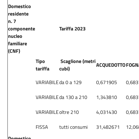
Domestico
residente
n. 7
componente
Tariffa 2023
nucleo
familiare
(CNF)
Tipo
Scaglione (metri
ACQUEDOTTO
FOGN
tariffa
cubi)
VARIABILE
da 0 a 129
0,671905
0,683
VARIABILE
da 130 a 210
1,343810
0,683
VARIABILE
oltre 210
4,031430
0,683
FISSA
tutti consumi
31,482671
12,0
Domestico