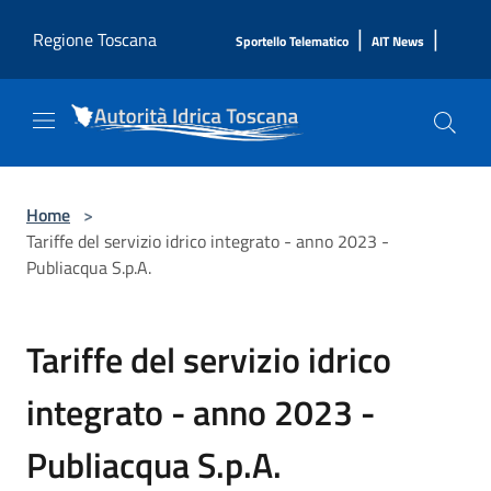
Salta al contenuto principale
|
|
Regione Toscana
Sportello Telematico
AIT News
Home
>
Tariffe del servizio idrico integrato - anno 2023 -
Publiacqua S.p.A.
Tariffe del servizio idrico
integrato - anno 2023 -
Publiacqua S.p.A.