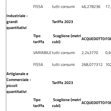
FISSA
tutti consumi
46,278236
17
Industriale -
grandi
Tariffa 2023
quantitativi
Tipo
Scaglione (metri
ACQUEDOTTO
FO
tariffa
cubi)
VARIABILE
tutti consumi
2,243770
0,
FISSA
tutti consumi
268,077312
10
Artigianale e
Commerciale -
Tariffa 2023
piccoli
quantitativi
Tipo
Scaglione (metri
ACQUEDOTTO
FO
tariffa
cubi)