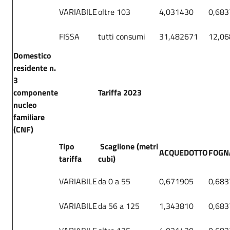
VARIABILE
oltre 103
4,031430
0,683
FISSA
tutti consumi
31,482671
12,0
Domestico
residente n.
3
componente
Tariffa 2023
nucleo
familiare
(CNF)
Tipo
Scaglione (metri
ACQUEDOTTO
FOGN
tariffa
cubi)
VARIABILE
da 0 a 55
0,671905
0,683
VARIABILE
da 56 a 125
1,343810
0,683