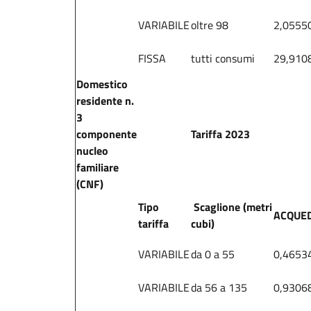
VARIABILE
oltre 98
2,0555
FISSA
tutti consumi
29,910
Domestico
residente n.
3
componente
Tariffa 2023
nucleo
familiare
(CNF)
Tipo
Scaglione (metri
ACQUE
tariffa
cubi)
VARIABILE
da 0 a 55
0,4653
VARIABILE
da 56 a 135
0,9306