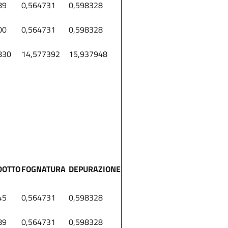
89
0,564731
0,598328
00
0,564731
0,598328
830
14,577392
15,937948
DOTTO
FOGNATURA
DEPURAZIONE
45
0,564731
0,598328
89
0,564731
0,598328