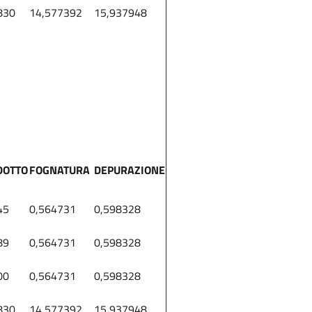
830
14,577392
15,937948
DOTTO
FOGNATURA
DEPURAZIONE
45
0,564731
0,598328
89
0,564731
0,598328
00
0,564731
0,598328
830
14,577392
15,937948