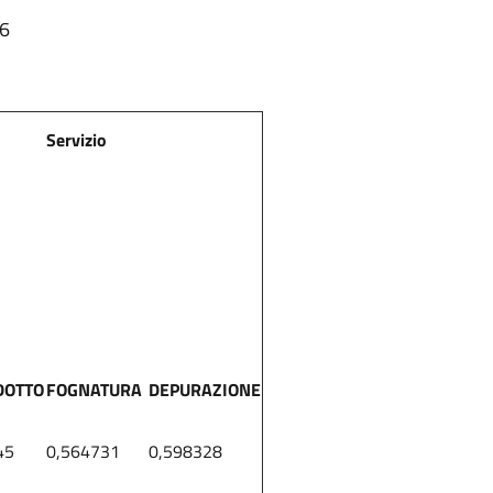
26
Servizio
DOTTO
FOGNATURA
DEPURAZIONE
45
0,564731
0,598328