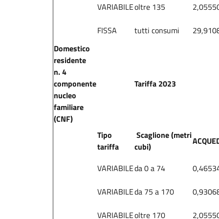
VARIABILE
oltre 135
2,0555
FISSA
tutti consumi
29,910
Domestico
residente
n. 4
componente
Tariffa 2023
nucleo
familiare
(CNF)
Tipo
Scaglione (metri
ACQUE
tariffa
cubi)
VARIABILE
da 0 a 74
0,4653
VARIABILE
da 75 a 170
0,9306
VARIABILE
oltre 170
2,0555