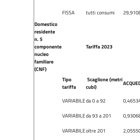
FISSA
tutti consumi
29,910
Domestico
residente
n. 5
componente
Tariffa 2023
nucleo
familiare
(CNF)
Tipo
Scaglione (metri
ACQUE
tariffa
cubi)
VARIABILE
da 0 a 92
0,4653
VARIABILE
da 93 a 201
0,9306
VARIABILE
oltre 201
2,0555