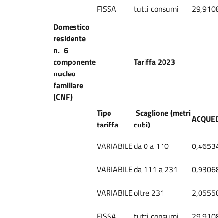
FISSA
tutti consumi
29,910
Domestico
residente
n. 6
componente
Tariffa 2023
nucleo
familiare
(CNF)
Tipo
Scaglione (metri
ACQUE
tariffa
cubi)
VARIABILE
da 0 a 110
0,4653
VARIABILE
da 111 a 231
0,9306
VARIABILE
oltre 231
2,0555
FISSA
tutti consumi
29,910