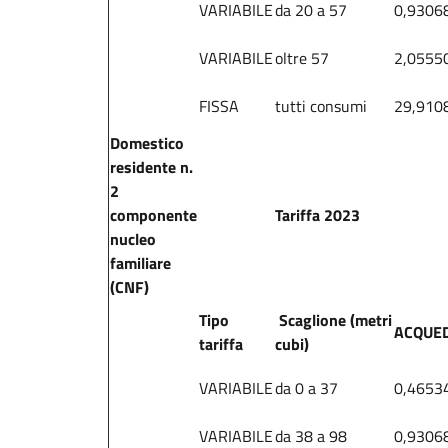
VARIABILE
da 20 a 57
0,9306
VARIABILE
oltre 57
2,0555
FISSA
tutti consumi
29,910
Domestico
residente n.
2
componente
Tariffa 2023
nucleo
familiare
(CNF)
Tipo
Scaglione (metri
ACQUE
tariffa
cubi)
VARIABILE
da 0 a 37
0,4653
VARIABILE
da 38 a 98
0,9306