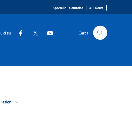
|
|
Sportello Telematico
AIT News
uici su
Cerca
i azioni