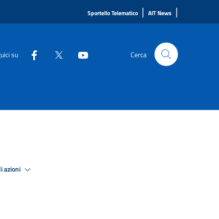
|
|
Sportello Telematico
AIT News
uici su
Cerca
i azioni