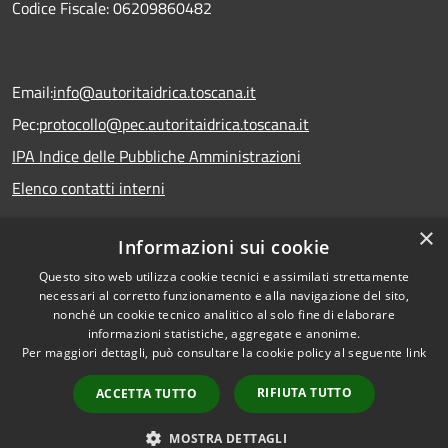
Codice Fiscale: 06209860482
Email:
info@autoritaidrica.toscana.it
Pec:
protocollo@pec.autoritaidrica.toscana.it
IPA Indice delle Pubbliche Amministrazioni
Elenco contatti interni
×
Informazioni sui cookie
Dichiarazione accessibilità
Questo sito web utilizza cookie tecnici e assimilati strettamente
necessari al corretto funzionamento e alla navigazione del sito,
nonché un cookie tecnico analitico al solo fine di elaborare
informazioni statistiche, aggregate e anonime.
RSS
Copyright © 2026 • Autorità
Per maggiori dettagli, può consultare la cookie policy al seguente
link
Accessibilità
Idrica Toscana • Powered by
Privacy
Municipium
Accesso
•
RIFIUTA TUTTO
ACCETTA TUTTO
Cookie
redazione
Mappa del sito
MOSTRA DETTAGLI