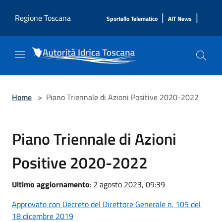
Salta al contenuto principale
|
|
Regione Toscana
Sportello Telematico
AIT News
Home
>
Piano Triennale di Azioni Positive 2020-2022
Piano Triennale di Azioni
Positive 2020-2022
Ultimo aggiornamento
: 2 agosto 2023, 09:39
Approvato con Decreto del Direttore Generale n. 105 del
18 dicembre 2019