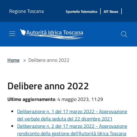
Salta al contenuto principale
|
|
Regione Toscana
Sportello Telematico
AIT News
Home
>
Delibere anno 2022
Delibere anno 2022
Ultimo aggiornamento
: 4 maggio 2023, 11:29
Deliberazione n. 1 del 17 marzo 2022 - Approvazione
del verbale della seduta del 22 dicembre 2021
Deliberazione n. 2 del 17 marzo 2022 - Approvazione
rendiconto della gestione dell’Autorità Idrica Toscana