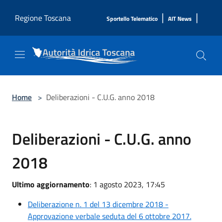
Salta al contenuto principale
|
|
Regione Toscana
Sportello Telematico
AIT News
Home
>
Deliberazioni - C.U.G. anno 2018
Deliberazioni - C.U.G. anno
2018
Ultimo aggiornamento
: 1 agosto 2023, 17:45
Deliberazione n. 1 del 13 dicembre 2018 -
Approvazione verbale seduta del 6 ottobre 2017.