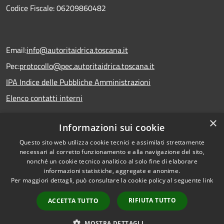
Codice Fiscale: 06209860482
Email:
info@autoritaidrica.toscana.it
Pec:
protocollo@pec.autoritaidrica.toscana.it
IPA Indice delle Pubbliche Amministrazioni
Elenco contatti interni
×
Informazioni sui cookie
Dichiarazione accessibilità
Questo sito web utilizza cookie tecnici e assimilati strettamente
necessari al corretto funzionamento e alla navigazione del sito,
nonché un cookie tecnico analitico al solo fine di elaborare
informazioni statistiche, aggregate e anonime.
RSS
Copyright © 2026 • Autorità
Per maggiori dettagli, può consultare la cookie policy al seguente
link
Accessibilità
Idrica Toscana • Powered by
Privacy
Municipium
Accesso
•
RIFIUTA TUTTO
ACCETTA TUTTO
Cookie
redazione
Mappa del sito
MOSTRA DETTAGLI