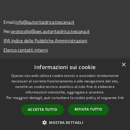
Email:
info@autoritaidrica.toscana.it
Pec:
protocollo@pec.autoritaidrica.toscana.it
IPA Indice delle Pubbliche Amministrazioni
Elenco contatti interni
×
Informazioni sui cookie
Dichiarazione accessibilità
Questo sito web utilizza cookie tecnici e assimilati strettamente
necessari al corretto funzionamento e alla navigazione del sito,
nonché un cookie tecnico analitico al solo fine di elaborare
informazioni statistiche, aggregate e anonime.
RSS
Copyright © 2026 • Autorità
Per maggiori dettagli, può consultare la cookie policy al seguente
link
Accessibilità
Idrica Toscana • Powered by
Privacy
Municipium
Accesso
•
RIFIUTA TUTTO
ACCETTA TUTTO
Cookie
redazione
Mappa del sito
MOSTRA DETTAGLI