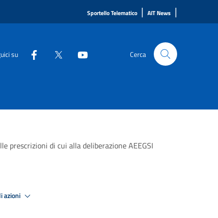
|
|
Sportello Telematico
AIT News
uici su
Cerca
le prescrizioni di cui alla deliberazione AEEGSI
i azioni