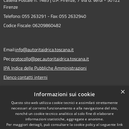
Casella Postale n. 1485 | U.P. Firenze, 7 Via G. Verdi - 50122
Firenze
Telefono:
055 263291 -
Fax:
055 2632940
Codice Fiscale: 06209860482
Email:
info@autoritaidrica.toscana.it
Pec:
protocollo@pec.autoritaidrica.toscana.it
IPA Indice delle Pubbliche Amministrazioni
Elenco contatti interni
×
Informazioni sui cookie
Dichiarazione accessibilità
Questo sito web utilizza cookie tecnici e assimilati strettamente
necessari al corretto funzionamento e alla navigazione del sito,
nonché un cookie tecnico analitico al solo fine di elaborare
informazioni statistiche, aggregate e anonime.
RSS
Copyright © 2026 • Autorità
Per maggiori dettagli, può consultare la cookie policy al seguente
link
Accessibilità
Idrica Toscana • Powered by