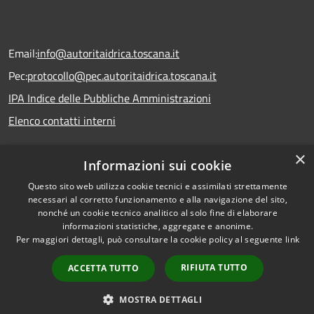
Email:
info@autoritaidrica.toscana.it
Pec:
protocollo@pec.autoritaidrica.toscana.it
IPA Indice delle Pubbliche Amministrazioni
Elenco contatti interni
×
Informazioni sui cookie
Dichiarazione accessibilità
Questo sito web utilizza cookie tecnici e assimilati strettamente
necessari al corretto funzionamento e alla navigazione del sito,
nonché un cookie tecnico analitico al solo fine di elaborare
RSS
Copyright © 2026 • Autorità
informazioni statistiche, aggregate e anonime.
Per maggiori dettagli, può consultare la cookie policy al seguente
link
Accessibilità
Idrica Toscana • Powered by
Privacy
Municipium
Accesso
•
RIFIUTA TUTTO
ACCETTA TUTTO
Cookie
redazione
Mappa del sito
MOSTRA DETTAGLI