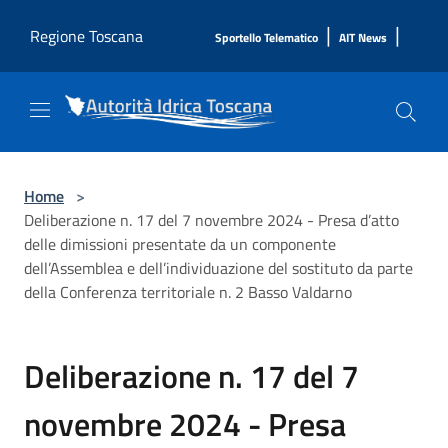
Salta al contenuto principale
|
|
Regione Toscana
Sportello Telematico
AIT News
Home
>
Deliberazione n. 17 del 7 novembre 2024 - Presa d’atto
delle dimissioni presentate da un componente
dell’Assemblea e dell’individuazione del sostituto da parte
della Conferenza territoriale n. 2 Basso Valdarno
Deliberazione n. 17 del 7
novembre 2024 - Presa