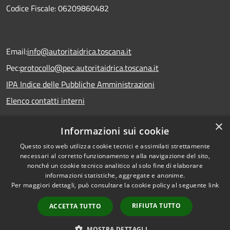
Codice Fiscale: 06209860482
Email:
info@autoritaidrica.toscana.it
Pec:
protocollo@pec.autoritaidrica.toscana.it
IPA Indice delle Pubbliche Amministrazioni
Elenco contatti interni
×
Informazioni sui cookie
Dichiarazione accessibilità
Questo sito web utilizza cookie tecnici e assimilati strettamente
necessari al corretto funzionamento e alla navigazione del sito,
nonché un cookie tecnico analitico al solo fine di elaborare
informazioni statistiche, aggregate e anonime.
RSS
Copyright © 2026 • Autorità
Per maggiori dettagli, può consultare la cookie policy al seguente
link
Accessibilità
Idrica Toscana • Powered by
Privacy
Municipium
Accesso
•
RIFIUTA TUTTO
ACCETTA TUTTO
Cookie
redazione
Mappa del sito
MOSTRA DETTAGLI