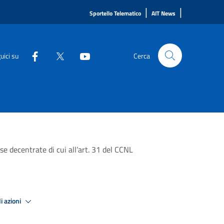
|
|
Sportello Telematico
AIT News
uici su
Cerca
se decentrate di cui all’art. 31 del CCNL
i azioni