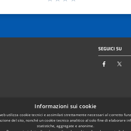
SEGUICI SU
Facebook
Twi
Email:
info@autoritaidrica.toscana.it
Informazioni sui cookie
- 50122 Firenze
Pec:
protocollo@pec.autoritaidrica.toscana.it
web utilizza cookie tecnici e assimilati strettamente necessari al corretto fu
azione del sito, nonché un cookie tecnico analitico al solo fine di elaborare i
IPA Indice delle Pubbliche Amministrazioni
statistiche, aggregate e anonime.