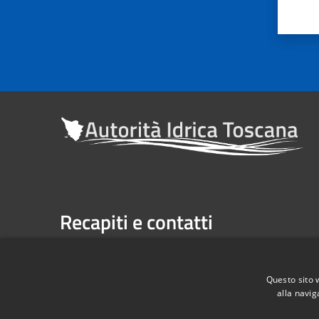
Recapiti e contatti
Sede legale: Via Verdi n. 16 (primo piano), Firenze
Casella Postale n. 1485 | U.P. Firenze, 7 Via G. Verdi 
Questo sito 
alla navig
Telefono:
055 263291 -
Fax:
055 2632940