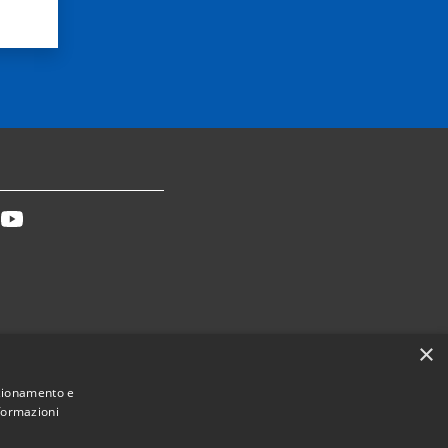
tter
Youtube
×
Dichiarazione accessibilità
nzionamento e
nformazioni