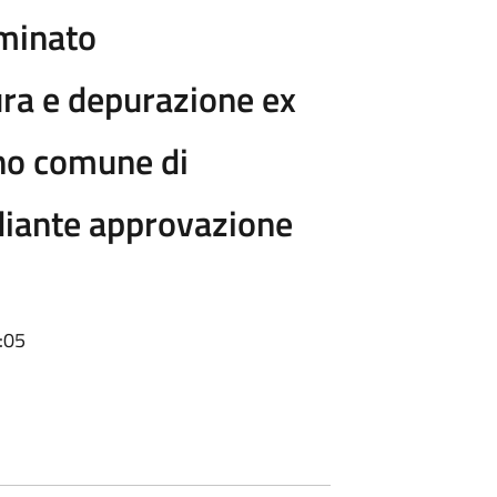
minato
ra e depurazione ex
no comune di
diante approvazione
:05