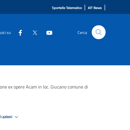
|
|
Sportello Telematico
AIT News
uici su
Cerca
ione ex opere Acam in loc. Giucano comune di
i azioni