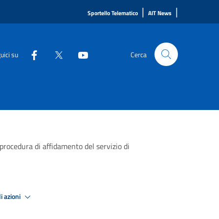
|
|
Sportello Telematico
AIT News
uici su
Cerca
rocedura di affidamento del servizio di
i azioni