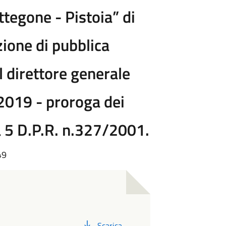
tegone - Pistoia” di
ione di pubblica
el direttore generale
 2019 - proroga dei
 5 D.P.R. n.327/2001.
49
PDF
Scarica