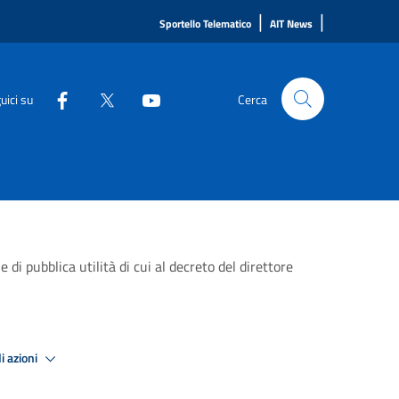
|
|
Sportello Telematico
AIT News
uici su
Cerca
i pubblica utilità di cui al decreto del direttore
i azioni