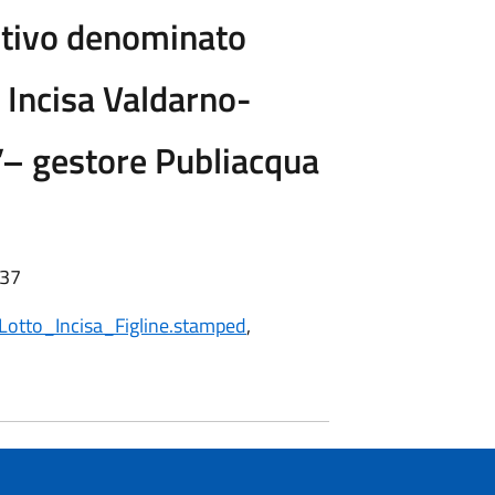
itivo denominato
 Incisa Valdarno-
o”– gestore Publiacqua
:37
tto_Incisa_Figline.stamped
,