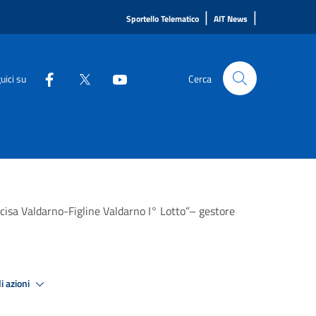
|
|
Sportello Telematico
AIT News
uici su
Cerca
cisa Valdarno-Figline Valdarno I° Lotto”– gestore
i azioni