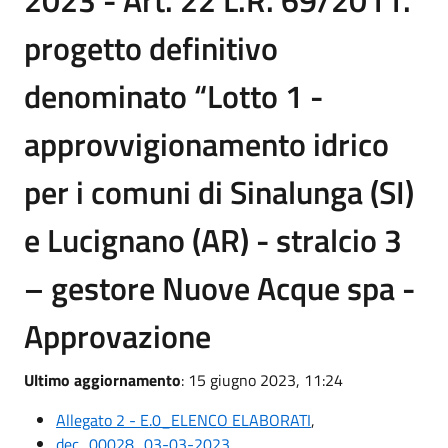
2023 - Art. 22 L.R. 69/2011.
progetto definitivo
denominato “Lotto 1 -
approvvigionamento idrico
per i comuni di Sinalunga (SI)
e Lucignano (AR) - stralcio 3
– gestore Nuove Acque spa -
Approvazione
Ultimo aggiornamento
: 15 giugno 2023, 11:24
Allegato 2 - E.0_ELENCO ELABORATI
,
dec_00028_03-03-2023
,