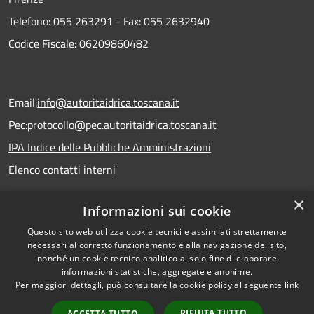
Telefono:
055 263291 -
Fax:
055 2632940
Codice Fiscale: 06209860482
Email:
info@autoritaidrica.toscana.it
Pec:
protocollo@pec.autoritaidrica.toscana.it
IPA Indice delle Pubbliche Amministrazioni
Elenco contatti interni
×
Informazioni sui cookie
Dichiarazione accessibilità
Questo sito web utilizza cookie tecnici e assimilati strettamente
necessari al corretto funzionamento e alla navigazione del sito,
nonché un cookie tecnico analitico al solo fine di elaborare
informazioni statistiche, aggregate e anonime.
RSS
Copyright © 2026 • Autorità
Per maggiori dettagli, può consultare la cookie policy al seguente
link
Accessibilità
Idrica Toscana • Powered by
Privacy
Municipium
Accesso
•
RIFIUTA TUTTO
ACCETTA TUTTO