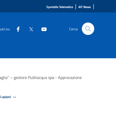
|
|
Sportello Telematico
AIT News
uici su
Cerca
Vaglia” – gestore Publiacqua spa - Approvazione
i azioni