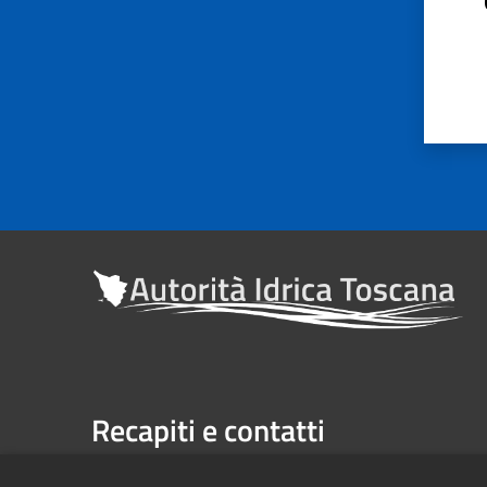
Recapiti e contatti
Sede legale: Via Verdi n. 16 (primo piano), Firenze