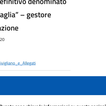
efinitivo denominato
Vaglia” – gestore
azione
:20
vigliano_e_Allegati