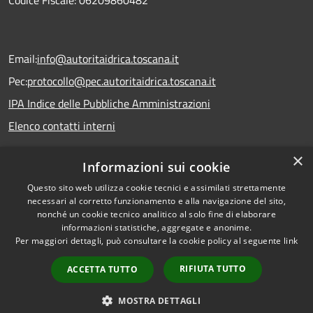
Codice Fiscale: 06209860482
Email:
info@autoritaidrica.toscana.it
Pec:
protocollo@pec.autoritaidrica.toscana.it
IPA Indice delle Pubbliche Amministrazioni
Elenco contatti interni
×
Informazioni sui cookie
Dichiarazione accessibilità
Questo sito web utilizza cookie tecnici e assimilati strettamente
necessari al corretto funzionamento e alla navigazione del sito,
nonché un cookie tecnico analitico al solo fine di elaborare
informazioni statistiche, aggregate e anonime.
RSS
Copyright © 2026 • Autorità
Per maggiori dettagli, può consultare la cookie policy al seguente
link
Accessibilità
Idrica Toscana • Powered by
Privacy
Municipium
Accesso
•
RIFIUTA TUTTO
ACCETTA TUTTO
Cookie
redazione
Mappa del sito
MOSTRA DETTAGLI