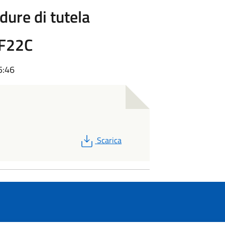
dure di tutela
0F22C
5:46
PDF
Scarica