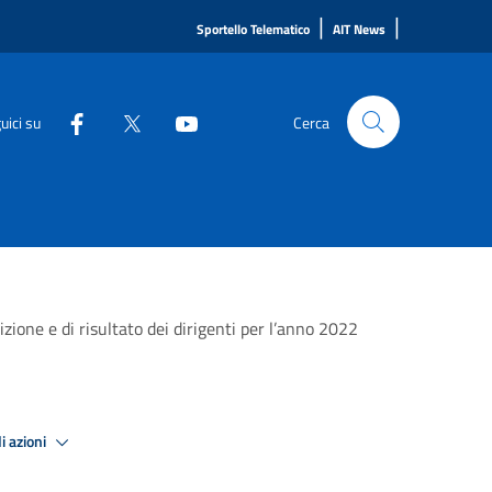
|
|
Sportello Telematico
AIT News
uici su
Cerca
zione e di risultato dei dirigenti per l’anno 2022
i azioni