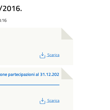
5/2016.
8:16
PDF
Scarica
ione partecipazioni al 31.12.202
PDF
Scarica