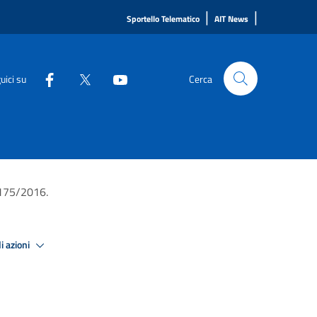
|
|
Sportello Telematico
AIT News
uici su
Cerca
. 175/2016.
i azioni