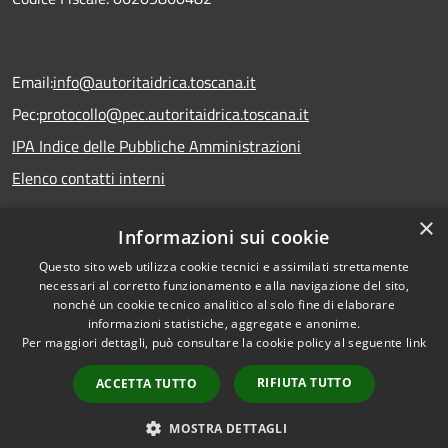
Email:
info@autoritaidrica.toscana.it
Pec:
protocollo@pec.autoritaidrica.toscana.it
IPA Indice delle Pubbliche Amministrazioni
Elenco contatti interni
×
Informazioni sui cookie
Dichiarazione accessibilità
Questo sito web utilizza cookie tecnici e assimilati strettamente
necessari al corretto funzionamento e alla navigazione del sito,
nonché un cookie tecnico analitico al solo fine di elaborare
informazioni statistiche, aggregate e anonime.
RSS
Copyright © 2026 • Autorità
Per maggiori dettagli, può consultare la cookie policy al seguente
link
Accessibilità
Idrica Toscana • Powered by
Privacy
Municipium
Accesso
•
RIFIUTA TUTTO
ACCETTA TUTTO
Cookie
redazione
Mappa del sito
MOSTRA DETTAGLI