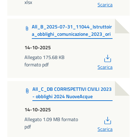
xlsx
Scarica
All_B_2025-07-31_11044_Istruttoir
a_obblighi_comunicazione_2023_ori
14-10-2025
PDF
Allegato 175.68 KB
formato pdf
Scarica
All_C_DB CORRISPETTIVI CIVILI 2023
- obblighi 2024 NuoveAcque
14-10-2025
PDF
Allegato 1.09 MB formato
pdf
Scarica