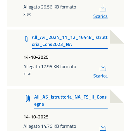
PDF
Allegato 26.56 KB formato
xlsx
Scarica
All_A4_2024_11_12_16448_istrutt
oria_Cons2023_NA
14-10-2025
PDF
Allegato 17.95 KB formato
xlsx
Scarica
All_A5_Istruttoria_NA_TS_II_Cons
egna
14-10-2025
PDF
Allegato 14.76 KB formato