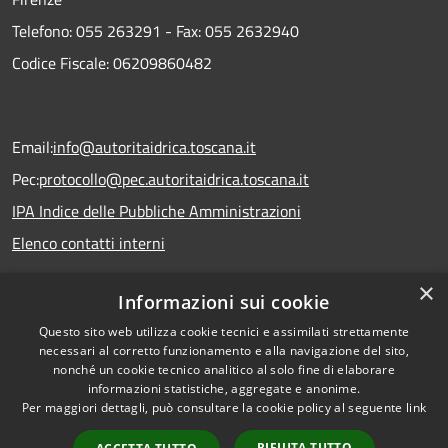
Telefono:
055 263291 -
Fax:
055 2632940
Codice Fiscale: 06209860482
Email:
info@autoritaidrica.toscana.it
Pec:
protocollo@pec.autoritaidrica.toscana.it
IPA Indice delle Pubbliche Amministrazioni
Elenco contatti interni
×
Informazioni sui cookie
Dichiarazione accessibilità
Questo sito web utilizza cookie tecnici e assimilati strettamente
necessari al corretto funzionamento e alla navigazione del sito,
nonché un cookie tecnico analitico al solo fine di elaborare
informazioni statistiche, aggregate e anonime.
RSS
Copyright © 2026 • Autorità
Per maggiori dettagli, può consultare la cookie policy al seguente
link
Accessibilità
Idrica Toscana • Powered by
Privacy
Municipium
Accesso
•
RIFIUTA TUTTO