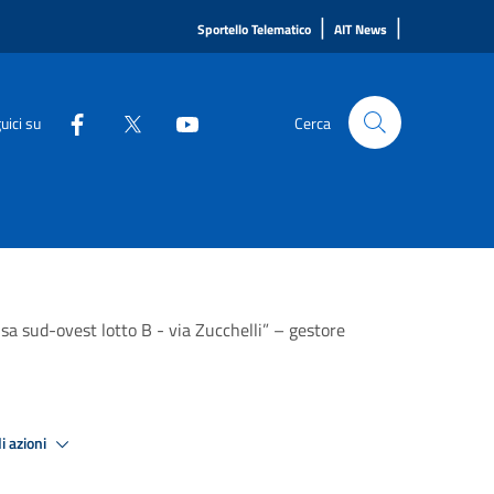
|
|
Sportello Telematico
AIT News
uici su
Cerca
sa sud-ovest lotto B - via Zucchelli” – gestore
i azioni