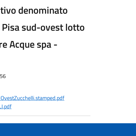
itivo denominato
Pisa sud-ovest lotto
ore Acque spa -
:56
estZucchelli.stamped.pdf
I.pdf