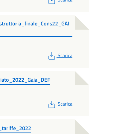
ruttoria_finale_Cons22_GAI
PDF
Scarica
cciato_2022_Gaia_DEF
PDF
Scarica
_tariffe_2022