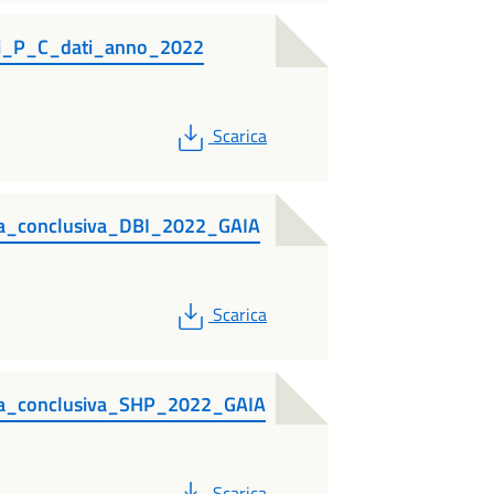
li_P_C_dati_anno_2022
PDF
Scarica
ia_conclusiva_DBI_2022_GAIA
PDF
Scarica
ia_conclusiva_SHP_2022_GAIA
PDF
Scarica