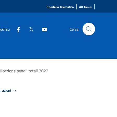
|
|
Sportello Telematico
AIT News
uici su
Cerca
licazione penali totali 2022
i azioni