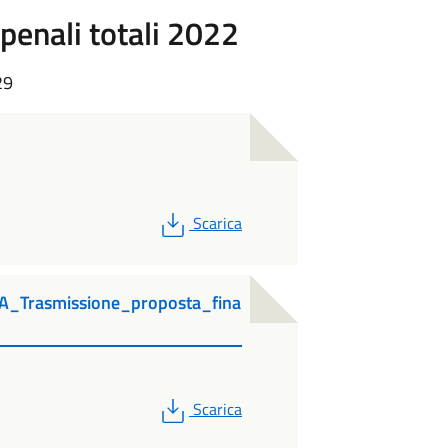
penali totali 2022
29
PDF
Scarica
_Trasmissione_proposta_fina
PDF
Scarica