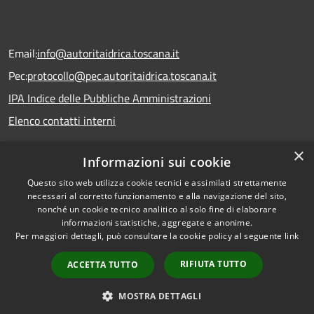
Email:
info@autoritaidrica.toscana.it
Pec:
protocollo@pec.autoritaidrica.toscana.it
IPA Indice delle Pubbliche Amministrazioni
Elenco contatti interni
×
Informazioni sui cookie
Dichiarazione accessibilità
Questo sito web utilizza cookie tecnici e assimilati strettamente
necessari al corretto funzionamento e alla navigazione del sito,
nonché un cookie tecnico analitico al solo fine di elaborare
informazioni statistiche, aggregate e anonime.
RSS
Copyright © 2026 • Autorità
Per maggiori dettagli, può consultare la cookie policy al seguente
link
Accessibilità
Idrica Toscana • Powered by
Privacy
Municipium
Accesso
•
RIFIUTA TUTTO
ACCETTA TUTTO
Cookie
redazione
Mappa del sito
MOSTRA DETTAGLI