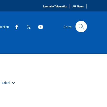
|
|
Sportello Telematico
AIT News
uici su
Cerca
i azioni