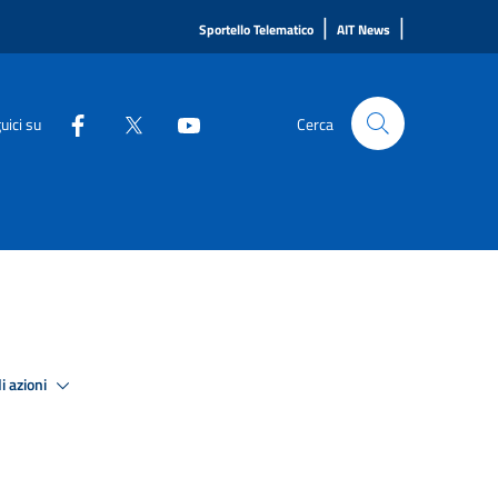
|
|
Sportello Telematico
AIT News
uici su
Cerca
i azioni