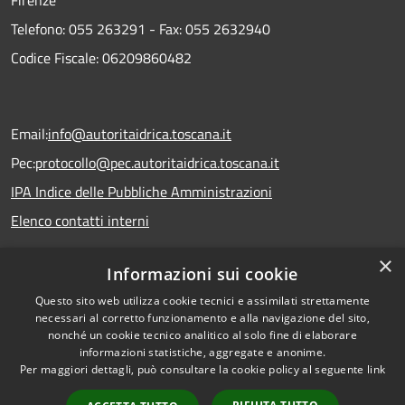
Firenze
Telefono:
055 263291 -
Fax:
055 2632940
Codice Fiscale: 06209860482
Email:
info@autoritaidrica.toscana.it
Pec:
protocollo@pec.autoritaidrica.toscana.it
IPA Indice delle Pubbliche Amministrazioni
Elenco contatti interni
×
Informazioni sui cookie
Dichiarazione accessibilità
Questo sito web utilizza cookie tecnici e assimilati strettamente
necessari al corretto funzionamento e alla navigazione del sito,
nonché un cookie tecnico analitico al solo fine di elaborare
informazioni statistiche, aggregate e anonime.
RSS
Copyright © 2026 • Autorità
Per maggiori dettagli, può consultare la cookie policy al seguente
link
Accessibilità
Idrica Toscana • Powered by
Privacy
Municipium
Accesso
•