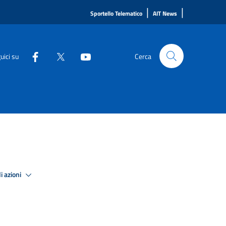
|
|
Sportello Telematico
AIT News
uici su
Cerca
i azioni