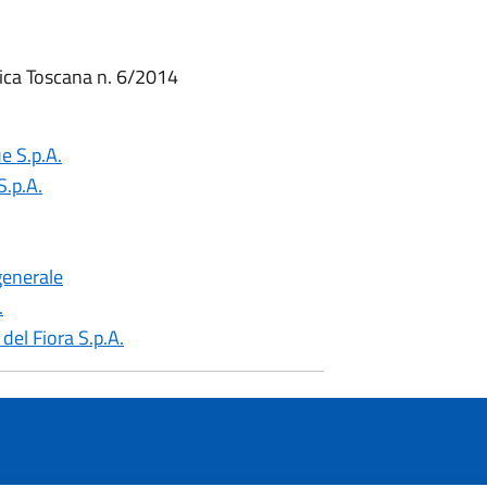
rica Toscana n. 6/2014
e S.p.A.
S.p.A.
generale
.
del Fiora S.p.A.