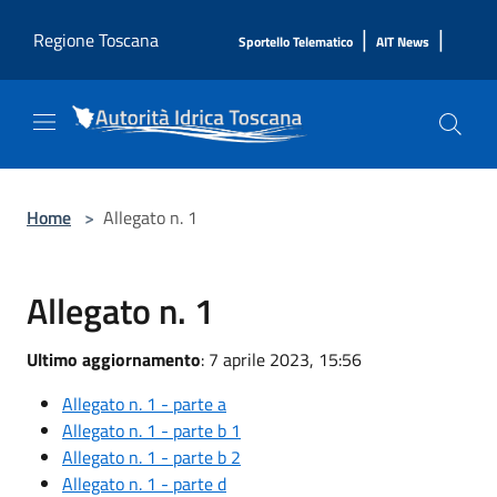
Salta al contenuto principale
|
|
Regione Toscana
Sportello Telematico
AIT News
Home
>
Allegato n. 1
Allegato n. 1
Ultimo aggiornamento
: 7 aprile 2023, 15:56
Allegato n. 1 - parte a
Allegato n. 1 - parte b 1
Allegato n. 1 - parte b 2
Allegato n. 1 - parte d