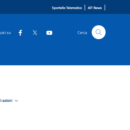
|
|
Sportello Telematico
AIT News
uici su
Cerca
i azioni