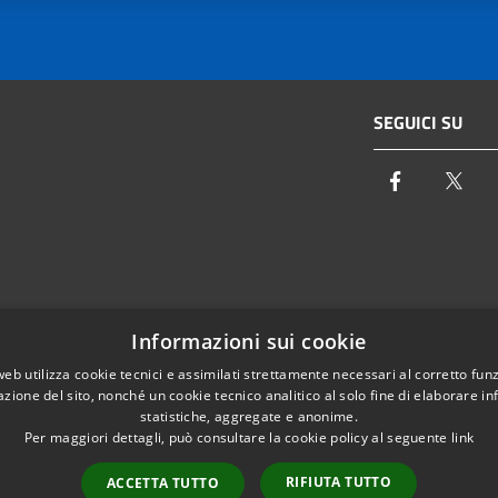
SEGUICI SU
Facebook
Twi
Email:
info@autoritaidrica.toscana.it
Informazioni sui cookie
- 50122 Firenze
Pec:
protocollo@pec.autoritaidrica.toscana.it
web utilizza cookie tecnici e assimilati strettamente necessari al corretto fu
azione del sito, nonché un cookie tecnico analitico al solo fine di elaborare i
IPA Indice delle Pubbliche Amministrazioni
statistiche, aggregate e anonime.
Elenco contatti interni
Per maggiori dettagli, può consultare la cookie policy al seguente
link
RIFIUTA TUTTO
ACCETTA TUTTO