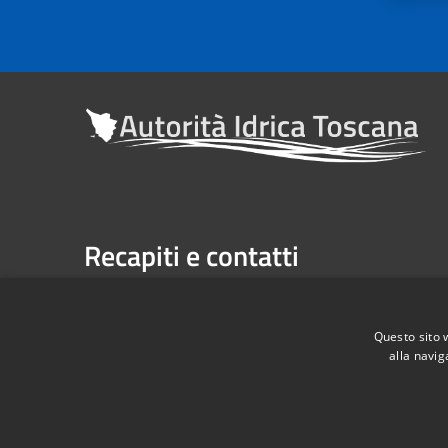
Recapiti e contatti
Sede legale: Via Verdi n. 16 (primo piano), Firenze
Casella Postale n. 1485 | U.P. Firenze, 7 Via G. Verdi 
Questo sito 
alla navig
Telefono:
055 263291 -
Fax:
055 2632940
Codice Fiscale: 06209860482