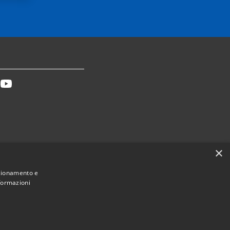
tter
Youtube
×
Dichiarazione accessibilità
nzionamento e
nformazioni