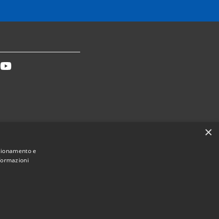
tter
Youtube
×
Dichiarazione accessibilità
nzionamento e
nformazioni
Municipium
Accesso redazione
ca Toscana • Powered by
•