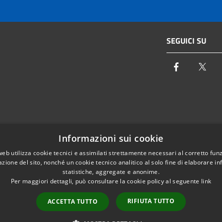
SEGUICI SU
Facebook
Twi
Email:
info@autoritaidrica.toscana.it
Informazioni sui cookie
- 50122 Firenze
Pec:
protocollo@pec.autoritaidrica.toscana.it
web utilizza cookie tecnici e assimilati strettamente necessari al corretto fu
azione del sito, nonché un cookie tecnico analitico al solo fine di elaborare i
IPA Indice delle Pubbliche Amministrazioni
statistiche, aggregate e anonime.
Elenco contatti interni
Per maggiori dettagli, può consultare la cookie policy al seguente
link
RIFIUTA TUTTO
ACCETTA TUTTO
l sito
Copyright © 2026 • Autorità Idri