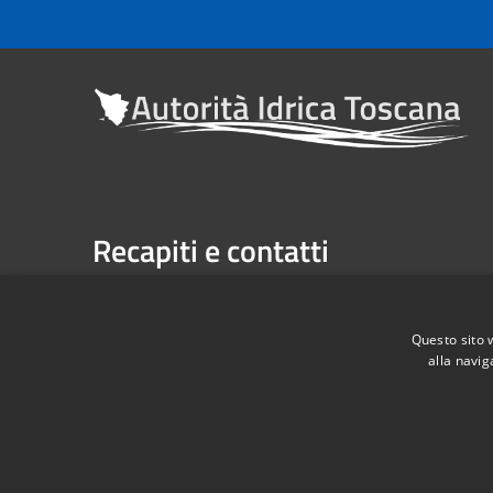
Recapiti e contatti
Sede legale: Via Verdi n. 16 (primo piano), Firenze
Casella Postale n. 1485 | U.P. Firenze, 7 Via G. Verdi 
Questo sito 
alla navig
Telefono:
055 263291 -
Fax:
055 2632940
Codice Fiscale: 06209860482
RSS
Accessibilità
Privacy
Cookie
Mappa de