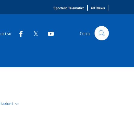
|
|
Sportello Telematico
AIT News
uici su
Cerca
i azioni